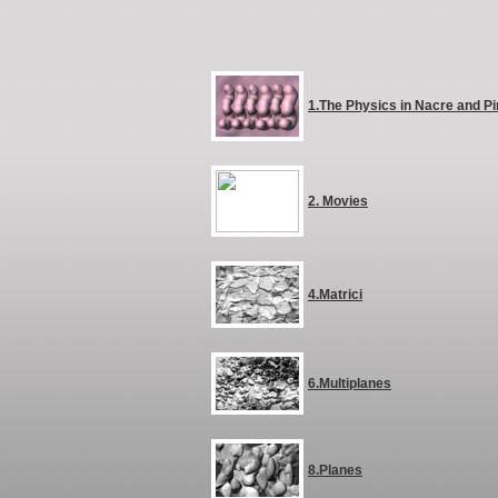
1.The Physics in Nacre and Pi
2. Movies
4.Matrici
6.Multiplanes
8.Planes